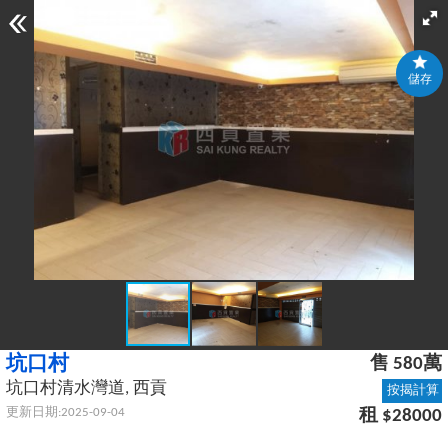
儲存
坑口村
售 580萬
坑口村清水灣道, 西貢
按揭計算
更新日期:2025-09-04
租 $28000