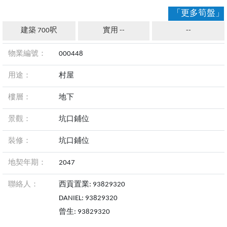
「更多筍盤」
建築 700呎
實用 --
--
物業編號：
000448
用途：
村屋
樓層：
地下
景觀：
坑口鋪位
裝修：
坑口鋪位
地契年期：
2047
聯絡人：
西貢置業: 93829320
DANIEL: 93829320
曾生: 93829320