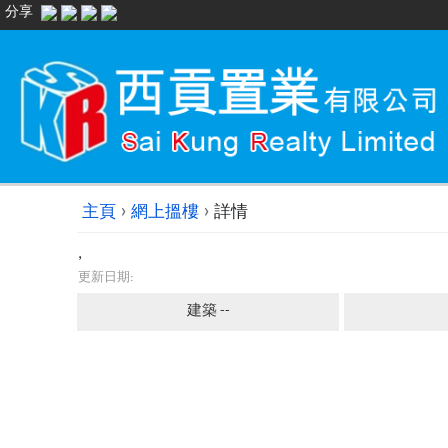
分享
›
›
主頁
網上搵樓
詳情
,
更新日期:
建築 --