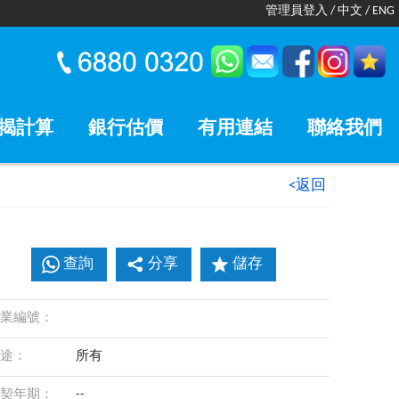
管理員登入
/
中文
/
ENG
揭計算
銀行估價
有用連結
聯絡我們
<返回
查詢
分享
儲存
業編號：
途：
所有
契年期：
--