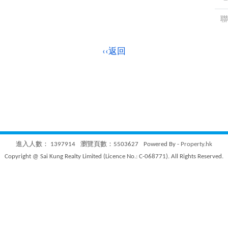
聯
‹‹返回
進入人數： 1397914
瀏覽頁數：5503627
Powered By -
Property.hk
Copyright @ Sai Kung Realty Limited (Licence No.: C-068771). All Rights Reserved.