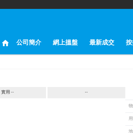
公司簡介
網上搵盤
最新成交
按
實用 --
--
物
用
地