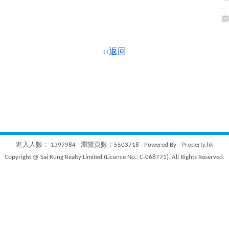
聯
‹‹返回
進入人數： 1397984
瀏覽頁數：5503718
Powered By -
Property.hk
Copyright @ Sai Kung Realty Limited (Licence No.: C-068771). All Rights Reserved.