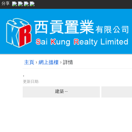
分享
›
›
主頁
網上搵樓
詳情
,
更新日期:
建築 --