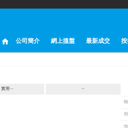
公司簡介
網上搵盤
最新成交
按
實用 --
--
物
用
地