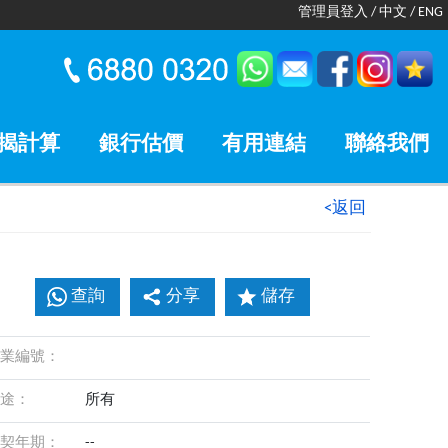
管理員登入
/
中文
/
ENG
揭計算
銀行估價
有用連結
聯絡我們
<返回
查詢
分享
儲存
業編號：
途：
所有
契年期：
--