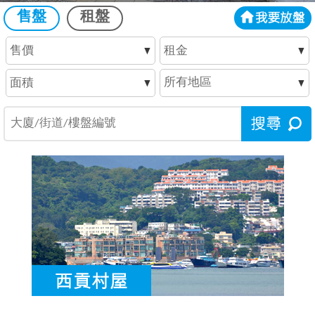
售盤
租盤