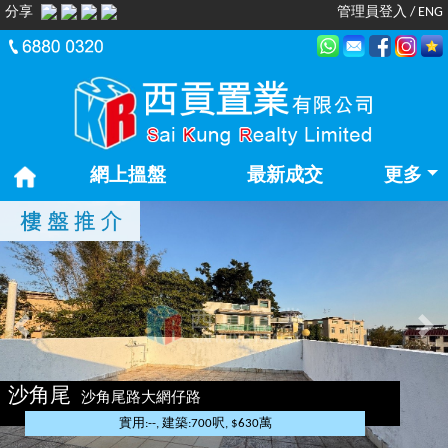
分享
管理員登入
/
ENG
網上搵盤
最新成交
更多
Previous
Nex
沙角尾
沙角尾路大網仔路
實用:--, 建築:700呎, $630萬