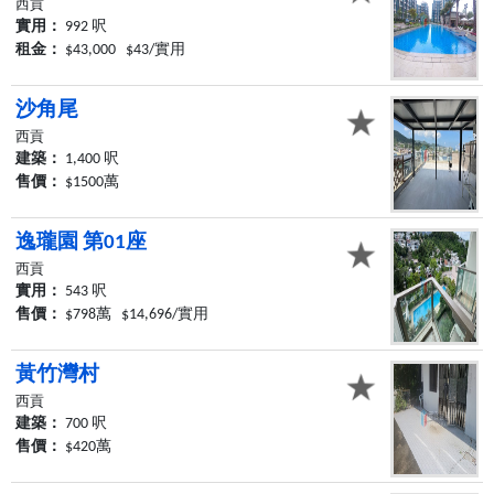
西貢
實用：
992 呎
租金：
$43,000 $43/實用
沙角尾
西貢
建築：
1,400 呎
售價：
$1500萬
逸瓏園 第01座
西貢
實用：
543 呎
售價：
$798萬 $14,696/實用
黃竹灣村
西貢
建築：
700 呎
售價：
$420萬