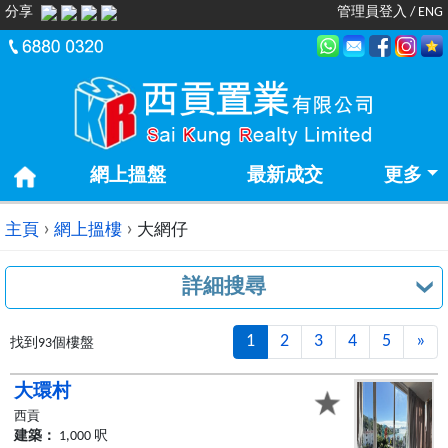
分享
管理員登入
/
ENG
網上搵盤
最新成交
更多
›
›
主頁
網上搵樓
大網仔
詳細搜尋
1
2
3
4
5
»
Ne
找到93個樓盤
大環村
西貢
建築：
1,000 呎