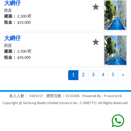
大網仔
西貢
建築：
2,500 呎
租金：
$53,000
大網仔
西貢
建築：
2,500 呎
租金：
$50,000
1
2
3
4
5
»
Ne
進入人數： 1401017
瀏覽頁數：5510306
Powered By -
Property.hk
Copyright @ Sai Kung Realty Limited (Licence No.: C-068771). All Rights Reserved.