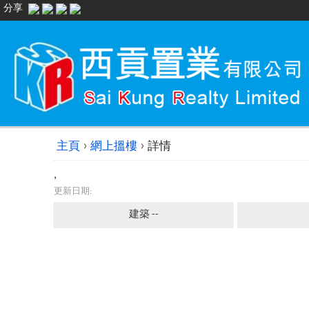
分享
›
›
主頁
網上搵樓
詳情
,
更新日期:
建築 --