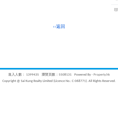
聯
‹‹返回
進入人數： 1399435
瀏覽頁數：5508131
Powered By -
Property.hk
Copyright @ Sai Kung Realty Limited (Licence No.: C-068771). All Rights Reserved.