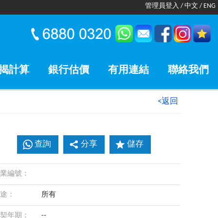
管理員登入
/
中文
/
ENG
揭計算
銀行估價
有用連結
聯絡我們
<返回
查詢
分享
儲存
業編號：
途：
所有
契年期：
--