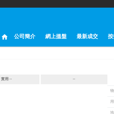
公司簡介
網上搵盤
最新成交
按
實用 --
--
物
用
地