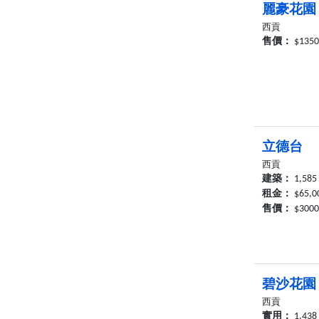
麗豪花園
西貢
售價：
$135
立德台
西貢
建築：
1,585
租金：
$65,0
售價：
$300
碧沙花園
西貢
實用：
1,438