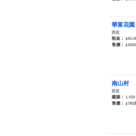
華富花園
西貢
租金：
$60,0
售價：
$300
南山村
西貢
建築：
1,920
售價：
$780