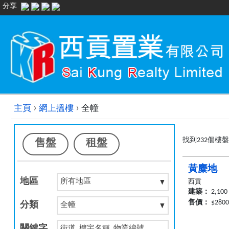
分享
›
›
主頁
網上搵樓
全幢
找到232個樓盤
售盤
租盤
黃麋地
地區
西貢
建築：
2,100
售價：
$280
分類
關鍵字