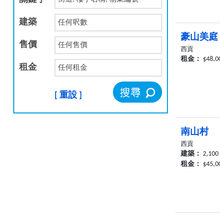
建築
豪山美庭
售價
西貢
租金：
$48,0
租金
[ 重設 ]
南山村
西貢
建築：
2,100
租金：
$45,0