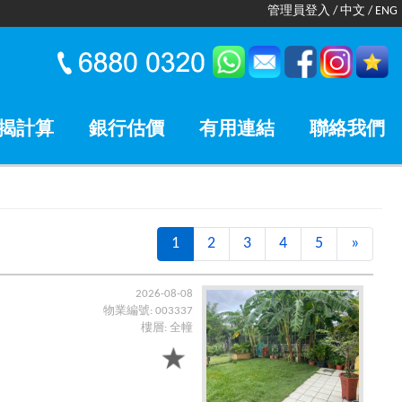
管理員登入
/
中文
/
ENG
揭計算
銀行估價
有用連結
聯絡我們
1
2
3
4
5
»
Next
2026-08-08
物業編號: 003337
樓層: 全幢