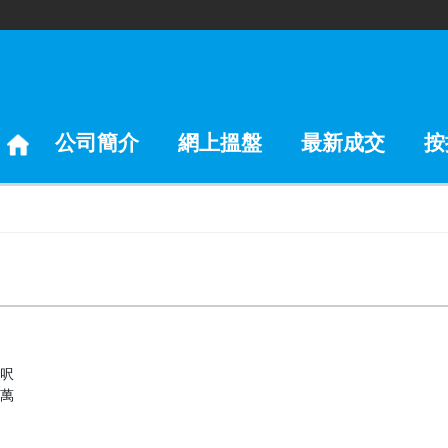
公司簡介
網上搵盤
最新成交
按
 呎
0萬