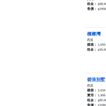
租金：
$68,
售價：
$290
檳榔灣
西貢
建築：
1,050
租金：
$30,0
碧浪別墅
西貢
建築：
2,034
實用：
1,906
租金：
$89,
售價：
$358